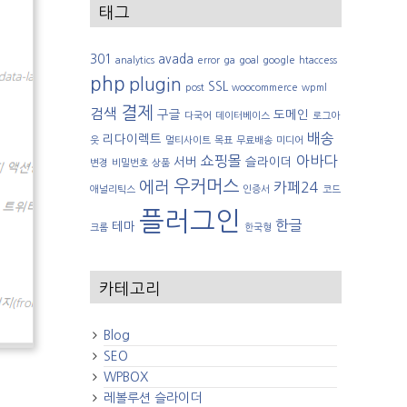
태그
301
avada
analytics
error
ga
goal
google
htaccess
php
plugin
SSL
post
woocommerce
wpml
결제
검색
구글
도메인
다국어
데이터베이스
로그아
배송
리다이렉트
웃
멀티사이트
목표
무료배송
미디어
쇼핑몰
아바다
서버
슬라이더
변경
비밀번호
상품
우커머스
에러
카페24
애널리틱스
인증서
코드
플러그인
한글
테마
크롬
한국형
카테고리
Blog
SEO
WPBOX
레볼루션 슬라이더