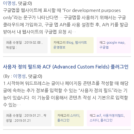
, 댓글:0)
이명성
구글맵을 웹사이트에 표시할 때 “For development purposes
only”라는 문구가 나타난다면… 구글맵을 사용하기 위해서는 구글
클라우드에 가입하고, 구글 맵 API를 사용 설정한 후, API 키를 발급
받아서 내 웹사이트의 구글맵 요청 시…
최종 수정일 : 2019.02.08
,
카테고리
Blog
,
웹사이트
태그
google map
,
운영정보
구글맵
작성일 :
사용자 정의 필드와 ACF (Advanced Custom Fields) 플러그인
, 댓글:0)
(By :
이명성
1.시작하며 워드프레스는 글이나 페이지등 콘텐츠를 작성할 때 해당
글에 속하는 추가 정보를 입력할 수 있는 “사용자 정의 필드”라는 기
능이 있습니다. 이 기능을 이용해서 콘텐츠 작성 시 기본으로 입력할
수 있는…
최종 수정일 : 2019.01.21
,
작
카테고리
스터디
,
태그
acf
,
사용자정의필드
,
플러그인
스터디
,
플러그인
성일 : 2019.01.21