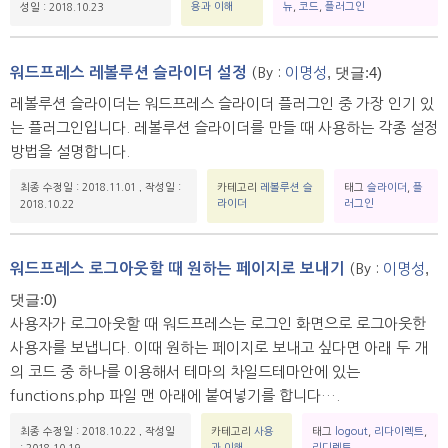
용과 이해
뉴
,
코드
,
플러그인
성일 : 2018.10.23
, 댓글:4)
워드프레스 레볼루션 슬라이더 설정
(By :
이명성
레볼루션 슬라이더는 워드프레스 슬라이더 플러그인 중 가장 인기 있
는 플러그인입니다. 레볼루션 슬라이더를 만들 때 사용하는 각종 설정
방법을 설명합니다.
최종 수정일 : 2018.11.01
,
작성일 :
카테고리
레볼루션 슬
태그
슬라이더
,
플
라이더
러그인
2018.10.22
,
워드프레스 로그아웃할 때 원하는 페이지로 보내기
(By :
이명성
댓글:0)
사용자가 로그아웃할 때 워드프레스는 로그인 화면으로 로그아웃한
사용자를 보냅니다. 이때 원하는 페이지로 보내고 싶다면 아래 두 개
의 코드 중 하나를 이용해서 테마의 차일드테마안에 있는
functions.php 파일 맨 아래에 붙여넣기를 합니다….
최종 수정일 : 2018.10.22
,
작성일
카테고리
사용
태그
logout
,
리다이렉트
,
과 이해
리디렉트