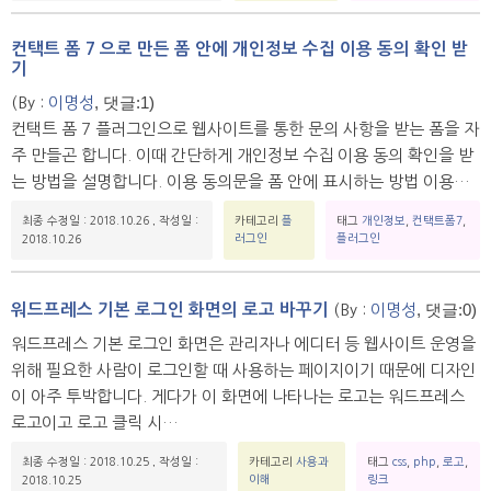
컨택트 폼 7 으로 만든 폼 안에 개인정보 수집 이용 동의 확인 받
기
, 댓글:1)
(By :
이명성
컨택트 폼 7 플러그인으로 웹사이트를 통한 문의 사항을 받는 폼을 자
주 만들곤 합니다. 이때 간단하게 개인정보 수집 이용 동의 확인을 받
는 방법을 설명합니다. 이용 동의문을 폼 안에 표시하는 방법 이용…
최종 수정일 : 2018.10.26
,
작성일 :
카테고리
플
태그
개인정보
,
컨택트폼7
,
러그인
플러그인
2018.10.26
, 댓글:0)
워드프레스 기본 로그인 화면의 로고 바꾸기
(By :
이명성
워드프레스 기본 로그인 화면은 관리자나 에디터 등 웹사이트 운영을
위해 필요한 사람이 로그인할 때 사용하는 페이지이기 때문에 디자인
이 아주 투박합니다. 게다가 이 화면에 나타나는 로고는 워드프레스
로고이고 로고 클릭 시…
최종 수정일 : 2018.10.25
,
작성일 :
카테고리
사용과
태그
css
,
php
,
로고
,
이해
링크
2018.10.25