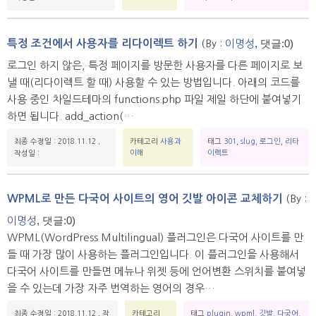
, 댓글:0)
특정 조건에서 사용자를 리다이렉트 하기
(By :
이명성
로그인 하지 않은, 특정 페이지를 방문한 사용자를 다른 페이지로 보
낼 때(리다이렉트 할 때) 사용할 수 있는 방법입니다. 아래의 코드를
사용 중인 차일드테마의 functions.php 파일 제일 하단에 붙여넣기
하면 됩니다. add_action(…
최종 수정일 : 2018.11.12
,
카테고리
사용과
태그
301
,
slug
,
로그인
,
리타
이해
이렉트
작성일 :
WPML로 만든 다국어 사이트의 영어 깃발 아이콘 교체하기
(By :
, 댓글:0)
이명성
WPML(WordPress Multilingual) 플러그인은 다국어 사이트를 만
들 때 가장 많이 사용하는 플러그인입니다. 이 플러그인을 사용해서
다국어 사이트를 만들면 메뉴나 위젯 등에 언어변환 스위치를 붙여넣
을 수 있는데 가장 자주 번역하는 영어의 경우…
최종 수정일 : 2018.11.12
,
작
카테고리
태그
plugin
,
wpml
,
깃발
,
다국어
,