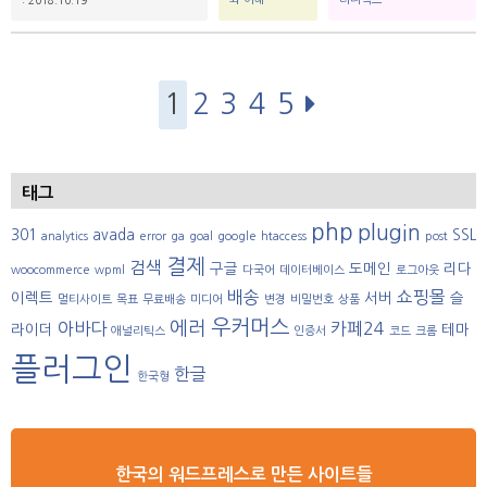
: 2018.10.19
이
전/
1
2
3
4
5
다
음
글
목
록
태그
php
plugin
301
avada
SSL
analytics
error
ga
goal
google
htaccess
post
결제
검색
구글
도메인
리다
woocommerce
wpml
다국어
데이터베이스
로그아웃
배송
쇼핑몰
이렉트
서버
슬
멀티사이트
목표
무료배송
미디어
변경
비밀번호
상품
우커머스
에러
아바다
카페24
라이더
테마
애널리틱스
인증서
코드
크롬
플러그인
한글
한국형
한국의 워드프레스로 만든 사이트들