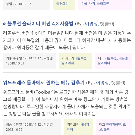
플러그인
미국
,
변경
,
플러그인
성일 : 2018.11.02
, 댓글:0)
레볼루션 슬라이더 버전 4.X 사용법
(By :
이명성
레볼루션 버전 4.x 대의 메뉴얼입니다.현재 버전은 더 많은 기능이 추
가되어 이 메뉴얼의 내용과 많이 다릅니다.하지만 내부에서 사용하는
용어나 원리등은 같기 때문에 도움이 됩니다.
최종 수정일 : 2018.11.12
,
작성일
카테고리
레볼루션
태그
레볼루션
,
메뉴얼
,
슬라이더
슬라이더
: 2018.10.31
, 댓글:0)
워드프레스 툴바에서 원하는 메뉴 감추기
(By :
이명성
워드프레스 툴바(Toolbar)는 로그인한 사용자에게 몇 개의 빠른 링
크를 제공합니다. 이 툴바에서 원하는 메뉴 링크만 제거하는 방법을
설명합니다. 로그인한 사용자에게 툴바 자체가 노출되는 것을 막아주
는 방법은 다음 글을 참고하세요. 아래의 이미지는…
최종 수정일 : 2018.11.12
,
작성일 :
카테고리
사용과
태그
관리자화면
,
로
이해
고
,
툴바
2018.10.29