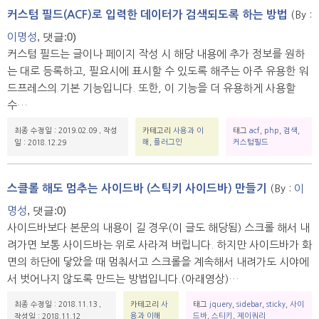
커스텀 필드(ACF)로 입력한 데이터가 검색되도록 하는 방법
(By :
, 댓글:0)
이명성
커스텀 필드는 글이나 페이지 작성 시 해당 내용에 추가 정보를 원하
는 대로 등록하고, 필요시에 표시할 수 있도록 해주는 아주 유용한 워
드프레스의 기본 기능입니다. 또한, 이 기능을 더 유용하게 사용할
수…
최종 수정일 : 2019.02.09
,
작성
카테고리
사용과 이
태그
acf
,
php
,
검색
,
해
,
플러그인
커스텀필드
일 : 2018.12.29
스클롤 해도 멈추는 사이드바 (스틱키 사이드바) 만들기
(By :
이
, 댓글:0)
명성
사이드바보다 본문의 내용이 길 경우(이 글도 해당됨) 스크롤 해서 내
려가면 보통 사이드바는 위로 사라져 버립니다. 하지만 사이드바가 화
면의 하단에 닿았을 때 멈춰서고 스크롤을 계속해서 내려가도 시야에
서 벗어나지 않도록 만드는 방법입니다.(아래영상)…
최종 수정일 : 2018.11.13
,
카테고리
사
태그
jquery
,
sidebar
,
sticky
,
사이
용과 이해
드바
,
스티키
,
제이쿼리
작성일 : 2018.11.12