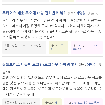
, 댓글:2)
우커머스 배송 주소에 배송 전화번호 넣기
(By :
이명성
워드프레스 우커머스 플러그인은 전 세계 여러 쇼핑몰에서 사용하는
워드프레스의 가장 유명한 플러그인입니다. 그런데 대한민국에서 사
용하기에 몇 가지 아쉬운 점이 있습니다. 그중 하나가 바로 상품 배송
주소를 따로 지정할 때 배송 수신자의…
최종 수정일 : 2018.10.29
,
작성일 :
카테고리
우커
태그
php
,
아바다
,
코드
,
머스
플러그인
2018.10.24
, 댓
워드프레스 메뉴에 로그인/로그아웃 아이템 넣기
(By :
이명성
글:0)
회원 가입을 받는 웹사이트의 경우 메뉴에 로그인과 로그아웃 링크를
넣는 것은 필수 사항 중 하나입니다. 하지만 워드프레스 메뉴 아이템
에는 기본으로 제공되는 로그인과 로그아웃 메뉴 항목이 없습니다. 이
문제를 해결하기 위해…
최종 수정일 : 2018.10.29
,
작
카테고리
사
태그
php
,
로그아웃
,
로그인
,
메