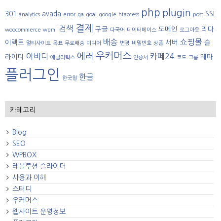
php
plugin
301
avada
SSL
analytics
error
ga
goal
google
htaccess
post
결제
검색
구글
도메인
리다
woocommerce
wpml
다국어
데이터베이스
로그아웃
배송
쇼핑몰
이렉트
서버
슬
멀티사이트
목표
무료배송
미디어
변경
비밀번호
상품
우커머스
에러
아바다
카페24
라이더
테마
애널리틱스
인증서
코드
크롬
플러그인
한글
한국형
카테고리
Blog
SEO
WPBOX
레볼루션 슬라이더
사용과 이해
스터디
우커머스
웹사이트 운영정보