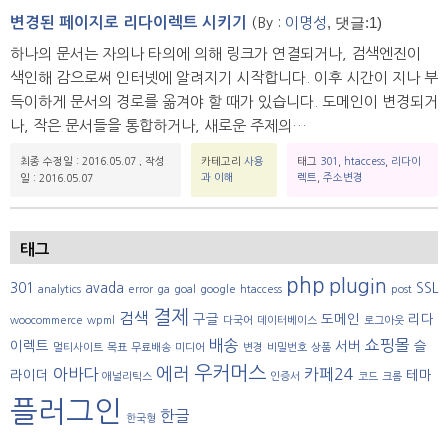
, 댓글:1)
변경된 페이지로 리다이렉트 시키기
(By :
이명성
하나의 문서는 자의나 타의에 의해 링크가 연결되거나, 검색엔진이
색인해 감으로써 인터넷에 알려지기 시작합니다. 이후 시간이 지나 부
득이하게 문서의 경로를 옮겨야 할 때가 있습니다. 도메인이 변경되거
나, 작은 문서들을 통합하거나, 새로운 주제의…
최종 수정일 : 2016.05.07
,
작성
카테고리
사용
태그
301
,
htaccess
,
리다이
과 이해
렉트
,
주소변경
일 : 2016.05.07
태그
php
plugin
301
avada
SSL
analytics
error
ga
goal
google
htaccess
post
결제
검색
구글
도메인
리다
woocommerce
wpml
다국어
데이터베이스
로그아웃
배송
쇼핑몰
이렉트
서버
슬
멀티사이트
목표
무료배송
미디어
변경
비밀번호
상품
우커머스
에러
아바다
카페24
라이더
테마
애널리틱스
인증서
코드
크롬
플러그인
한글
한국형