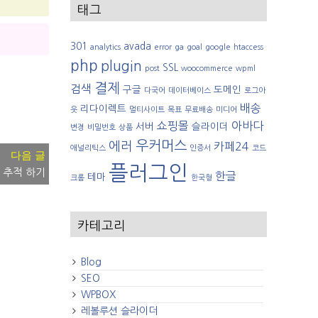
태그
301
avada
analytics
error
ga
goal
google
htaccess
php
plugin
SSL
post
woocommerce
wpml
결제
검색
구글
도메인
다국어
데이터베이스
로그아
배송
리다이렉트
웃
멀티사이트
목표
무료배송
미디어
쇼핑몰
아바다
서버
슬라이더
변경
비밀번호
상품
우커머스
에러
카페24
애널리틱스
인증서
코드
플러그인
 추적 하기
한글
테마
크롬
한국형
카테고리
Blog
SEO
WPBOX
레볼루션 슬라이더