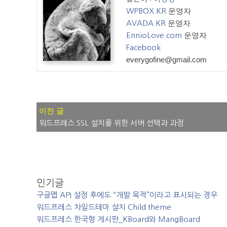
운영자
WPBOX.KR
운영자
AVADA.KR
운영자
EnnioLove.com
Facebook
everygofine@gmail.com
글
워드프레스 SSL 설치를 위한 서버 선택과 과정
내
비
게
이
인기글
션
구글맵 API 설정 후에도 “개발 목적”이라고 표시되는 경우
워드프레스 차일드테마 설치 Child theme
워드프레스 한국형 게시판_KBoard와 MangBoard