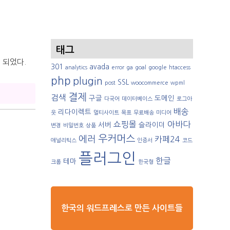
태그
 되었다.
301
avada
analytics
error
ga
goal
google
htaccess
php
plugin
SSL
post
woocommerce
wpml
결제
검색
구글
도메인
다국어
데이터베이스
로그아
배송
리다이렉트
웃
멀티사이트
목표
무료배송
미디어
쇼핑몰
아바다
서버
슬라이더
변경
비밀번호
상품
우커머스
에러
카페24
애널리틱스
인증서
코드
플러그인
한글
테마
크롬
한국형
한국의 워드프레스로 만든 사이트들