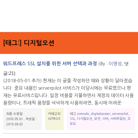
[태그:]
디지털오션
, 댓
워드프레스 SSL 설치를 위한 서버 선택과 과정
(By :
이명성
글:21)
(2018-05-01 추가) 현재는 이 글을 작성하던 때와 상황이 달라졌습
니다. 중요 내용인 serverpilot 서비스가 이당시에는 무료였으나 현
재는 유료서비스입니다. 일정 비용을 지불하면서 계정의 데이터 사용
용량이나, 트래픽 용량을 넉넉하게 사용하려면, 동시에 어려운…
최종 수정일 :
카테고리
태그
comodo
,
digitalocean
,
serverpilot
,
WPBOX
SSL
,
디지털오션
,
보안
,
서버
,
서버파일럿
,
코
2018.05.01
,
작성일 :
모도
2015.09.02