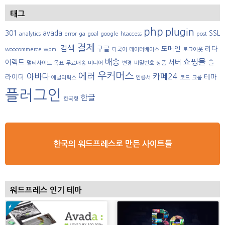
태그
php
plugin
301
avada
SSL
analytics
error
ga
goal
google
htaccess
post
결제
검색
구글
도메인
리다
woocommerce
wpml
다국어
데이터베이스
로그아웃
배송
쇼핑몰
이렉트
서버
슬
멀티사이트
목표
무료배송
미디어
변경
비밀번호
상품
우커머스
에러
아바다
카페24
라이더
테마
애널리틱스
인증서
코드
크롬
플러그인
한글
한국형
한국의 워드프레스로 만든 사이트들
워드프레스 인기 테마