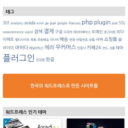
태그
php
plugin
301
avada
SSL
analytics
error
ga
goal
google
htaccess
post
결제
검색
구글
도메인
리다
woocommerce
wpml
다국어
데이터베이스
로그아웃
배송
쇼핑몰
이렉트
서버
슬
멀티사이트
목표
무료배송
미디어
변경
비밀번호
상품
우커머스
에러
아바다
카페24
라이더
테마
애널리틱스
인증서
코드
크롬
플러그인
한글
한국형
한국의 워드프레스로 만든 사이트들
워드프레스 인기 테마