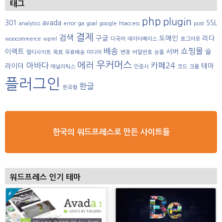
태그
php
plugin
301
avada
SSL
analytics
error
ga
goal
google
htaccess
post
결제
검색
구글
도메인
리다
woocommerce
wpml
다국어
데이터베이스
로그아웃
배송
쇼핑몰
이렉트
서버
슬
멀티사이트
목표
무료배송
미디어
변경
비밀번호
상품
우커머스
에러
아바다
카페24
라이더
테마
애널리틱스
인증서
코드
크롬
플러그인
한글
한국형
한국의 워드프레스로 만든 사이트들
워드프레스 인기 테마